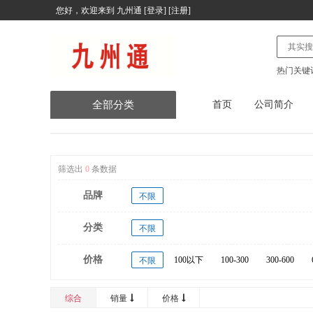
您好，欢迎来到
九州通
[
登录
] [
注册
]
热门关键
全部分类
首页
公司简介
办公用品
家用电器
筛选出
0
条数据
品牌
不限
体育用品器材
分类
不限
电子产品
价格
100以下
100-300
300-600
不限
五金产品
20000以上
建筑装饰材料
综合
销量
价格