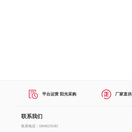
劳动保护用品
礼品花卉
防疫物资
仪器仪表
安防设备
照明器材
厨具卫具
平台运营 阳光采购
厂家直供
生活日用
箱包、钟表、眼镜、
联系我们
联系电话：18646256381
汽车用品