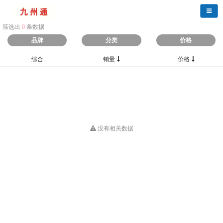
导航
筛选出
0
条数据
品牌
分类
价格
综合
销量
价格
没有相关数据