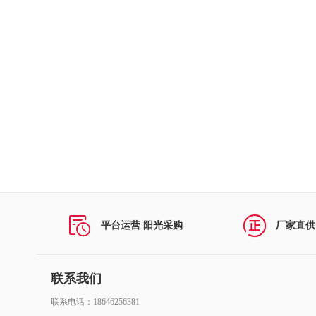
劳动保护用品
礼品花卉
防疫物资
仪器仪表
安防设备
照明器材
厨具卫具
平台运营 阳光采购
厂家直供
生活日用
箱包、钟表、眼镜、
联系我们
联系电话：18646256381
汽车用品