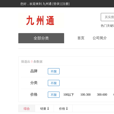
您好，欢迎来到
九州通
[
登录
] [
注册
]
热门关键
全部分类
首页
公司简介
办公用品
家用电器
筛选出
0
条数据
品牌
不限
体育用品器材
分类
不限
电子产品
价格
100以下
100-300
300-600
不限
五金产品
20000以上
建筑装饰材料
综合
销量
价格